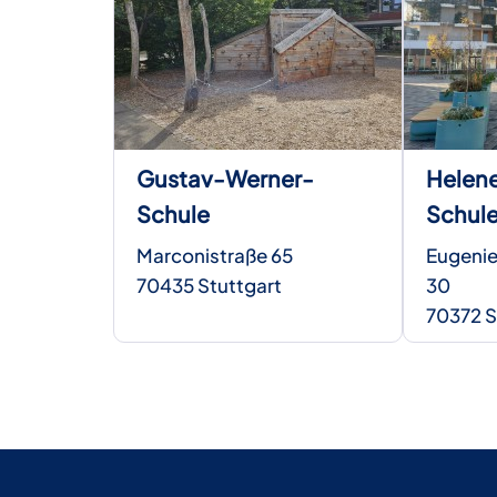
Gustav-Werner-
Helen
Schule
Schul
Marconistraße 65
Eugeni
70435 Stuttgart
30
70372 S