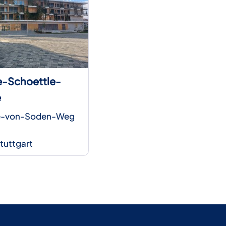
e-Schoettle-
e
e-von-Soden-Weg
tuttgart