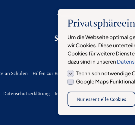
Privatsphäreei
Um die Webseite optimal ge
wir Cookies. Diese untertei
Cookies für weitere Dienst
dazu sind in unseren
Datens
Technisch notwendige 
e an Schulen
Hilfen zur Erziehung
Arbeiten bei St. Josef
Ein
Google Maps Funktional
Datenschutzerklärung
Impressum
© 2022 St. Josef gGmbH
Nur essentielle Cookies