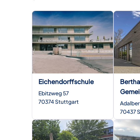
Eichendorffschule
Berth
Gemei
Ebitzweg 57
70374 Stuttgart
Adalber
70437 S