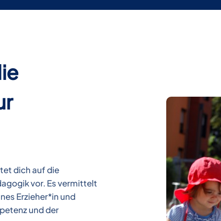
die
ur
tet dich auf die
agogik vor. Es vermittelt
ines Erzieher*in und
petenz und der