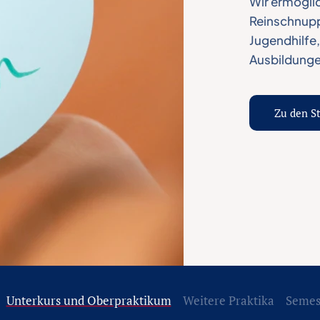
Wir ermöglic
Reinschnuppe
Jugendhilfe,
Ausbildunge
Zu den S
Unterkurs und Oberpraktikum
Weitere Praktika
Semes